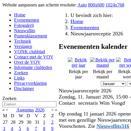
Website aanpassen aan scherm resolutie:
Auto
800x600
1024x768
Home
U bevindt zich hier:
Evenementen
Home
Fotogalerij
Evenementen
Nieuwsflits
Nieuwjaarsreceptie 2026
Puntenklassement
Techniek
Evenementen kalender
Verslagen
VONK clubblad
Contact met de VOV
Over de VOV
Informatie clubleden
Bekijk per
Bekijk per
Bekijk
Zoeken
jaar
maand
wee
Links
Privacyverklaring
Disclaimer
Nieuwjaarsreceptie 2026
Zondag, 11. Januari 2026, 15:00 
Zoeken
Contact
secretaris Wim Voogd
«
<
Augustus
2026
>
»
Op zondag 11 januari 2026 opene
M
D
W
D
V
Z
Z
met een gezellige Nieuwjaarsrece
27
28
29
30
31
1
2
Voorschoten. Zie
Nieuwsflits316
3
4
5
6
7
8
9