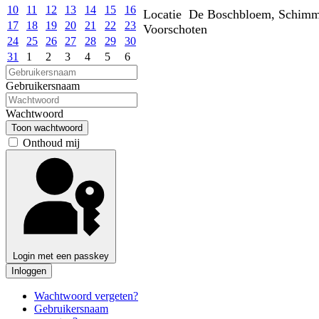
10
11
12
13
14
15
16
Locatie
De Boschbloem, Schimme
17
18
19
20
21
22
23
Voorschoten
24
25
26
27
28
29
30
31
1
2
3
4
5
6
Gebruikersnaam
Wachtwoord
Toon wachtwoord
Onthoud mij
Login met een passkey
Inloggen
Wachtwoord vergeten?
Gebruikersnaam