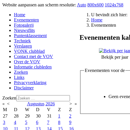
Website aanpassen aan scherm resolutie:
Auto
800x600
1024x768
Home
U bevindt zich hier:
Evenementen
Home
Fotogalerij
Evenementen
Nieuwsflits
Puntenklassement
Evenementen ka
Techniek
Verslagen
VONK clubblad
Contact met de VOV
Bekijk per jaar
Over de VOV
Informatie clubleden
Evenementen voor de
Zoeken
Links
Privacyverklaring
Disclaimer
Geen even
Zoeken
«
<
Augustus
2026
>
»
M
D
W
D
V
Z
Z
27
28
29
30
31
1
2
3
4
5
6
7
8
9
10
11
12
13
14
15
16