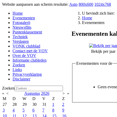
Website aanpassen aan scherm resolutie:
Auto
800x600
1024x768
Home
U bevindt zich hier:
Evenementen
Home
Fotogalerij
Evenementen
Nieuwsflits
Puntenklassement
Evenementen ka
Techniek
Verslagen
VONK clubblad
Contact met de VOV
Bekijk per jaar
Over de VOV
Informatie clubleden
Evenementen voor de
Zoeken
Links
Privacyverklaring
Disclaimer
Geen even
Zoeken
«
<
Augustus
2026
>
»
M
D
W
D
V
Z
Z
27
28
29
30
31
1
2
3
4
5
6
7
8
9
10
11
12
13
14
15
16