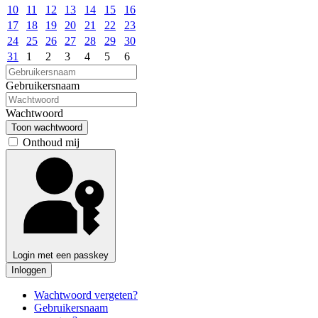
10
11
12
13
14
15
16
17
18
19
20
21
22
23
24
25
26
27
28
29
30
31
1
2
3
4
5
6
Gebruikersnaam
Wachtwoord
Toon wachtwoord
Onthoud mij
Login met een passkey
Inloggen
Wachtwoord vergeten?
Gebruikersnaam