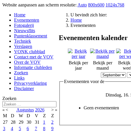
Website aanpassen aan scherm resolutie:
Auto
800x600
1024x768
Home
U bevindt zich hier:
Evenementen
Home
Fotogalerij
Evenementen
Nieuwsflits
Puntenklassement
Evenementen kalender
Techniek
Verslagen
VONK clubblad
Contact met de VOV
Over de VOV
Bekijk per
Bekijk per
Bekijk
Informatie clubleden
jaar
maand
wee
Zoeken
Links
Evenementen voor de
Privacyverklaring
Disclaimer
Dinsdag, 16.
Zoeken
Geen evenementen
«
<
Augustus
2026
>
»
M
D
W
D
V
Z
Z
27
28
29
30
31
1
2
3
4
5
6
7
8
9