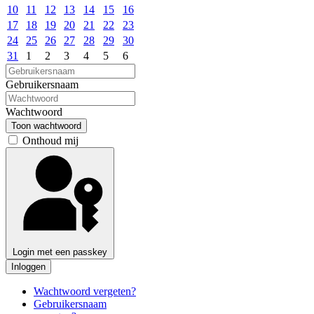
10
11
12
13
14
15
16
17
18
19
20
21
22
23
24
25
26
27
28
29
30
31
1
2
3
4
5
6
Gebruikersnaam
Wachtwoord
Toon wachtwoord
Onthoud mij
Login met een passkey
Inloggen
Wachtwoord vergeten?
Gebruikersnaam