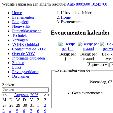
Website aanpassen aan scherm resolutie:
Auto
800x600
1024x768
Home
U bevindt zich hier:
Evenementen
Home
Fotogalerij
Evenementen
Nieuwsflits
Puntenklassement
Evenementen kalender
Techniek
Verslagen
VONK clubblad
Contact met de VOV
Over de VOV
Bekijk per
Bekijk per
Bekijk
Informatie clubleden
jaar
maand
wee
Zoeken
Links
Evenementen voor de
Privacyverklaring
Disclaimer
Woensdag, 03.
Zoeken
Geen evenementen
«
<
Augustus
2026
>
»
M
D
W
D
V
Z
Z
27
28
29
30
31
1
2
3
4
5
6
7
8
9