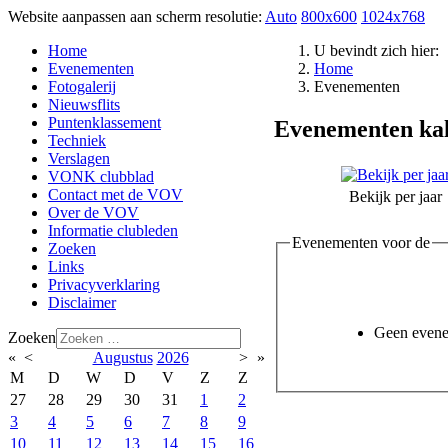
Website aanpassen aan scherm resolutie:
Auto
800x600
1024x768
Home
U bevindt zich hier:
Evenementen
Home
Fotogalerij
Evenementen
Nieuwsflits
Puntenklassement
Evenementen ka
Techniek
Verslagen
VONK clubblad
Contact met de VOV
Bekijk per jaar
Over de VOV
Informatie clubleden
Evenementen voor de
Zoeken
Links
Privacyverklaring
Disclaimer
Geen even
Zoeken
«
<
Augustus
2026
>
»
M
D
W
D
V
Z
Z
27
28
29
30
31
1
2
3
4
5
6
7
8
9
10
11
12
13
14
15
16