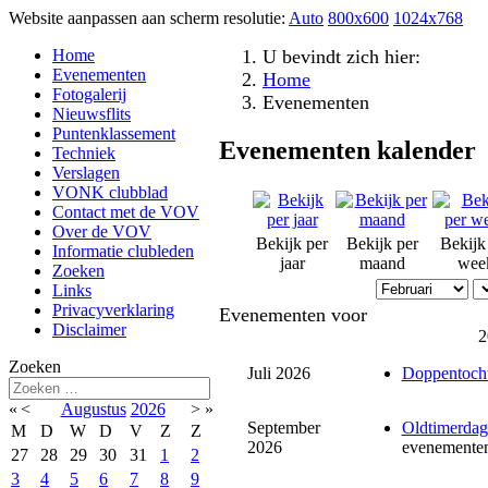
Website aanpassen aan scherm resolutie:
Auto
800x600
1024x768
Home
U bevindt zich hier:
Evenementen
Home
Fotogalerij
Evenementen
Nieuwsflits
Puntenklassement
Evenementen kalender
Techniek
Verslagen
VONK clubblad
Contact met de VOV
Over de VOV
Bekijk per
Bekijk per
Bekijk
Informatie clubleden
jaar
maand
wee
Zoeken
Links
Privacyverklaring
Evenementen voor
Disclaimer
2
Zoeken
Juli 2026
Doppentoch
«
<
Augustus
2026
>
»
September
Oldtimerdag
M
D
W
D
V
Z
Z
2026
evenemente
27
28
29
30
31
1
2
3
4
5
6
7
8
9