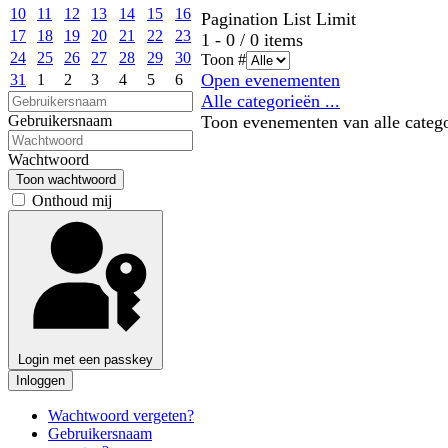
10
11
12
13
14
15
16
Pagination List Limit
17
18
19
20
21
22
23
1 - 0 / 0 items
24
25
26
27
28
29
30
Toon #
Open evenementen
31
1
2
3
4
5
6
Alle categorieën ...
Toon evenementen van alle categ
Gebruikersnaam
Wachtwoord
Toon wachtwoord
Onthoud mij
Login met een passkey
Inloggen
Wachtwoord vergeten?
Gebruikersnaam