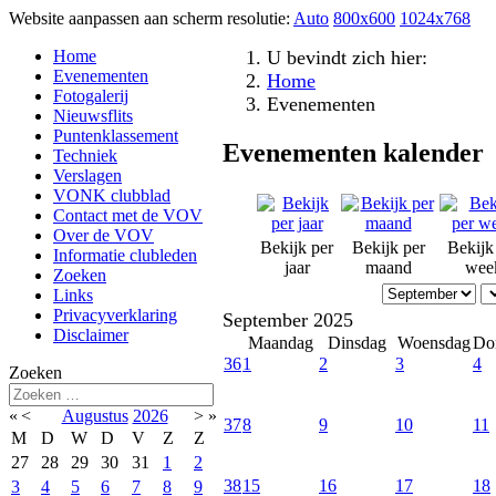
Website aanpassen aan scherm resolutie:
Auto
800x600
1024x768
Home
U bevindt zich hier:
Evenementen
Home
Fotogalerij
Evenementen
Nieuwsflits
Puntenklassement
Evenementen kalender
Techniek
Verslagen
VONK clubblad
Contact met de VOV
Over de VOV
Bekijk per
Bekijk per
Bekijk
Informatie clubleden
jaar
maand
wee
Zoeken
Links
Privacyverklaring
September 2025
Disclaimer
Maandag
Dinsdag
Woensdag
Do
36
1
2
3
4
Zoeken
«
<
Augustus
2026
>
»
37
8
9
10
11
M
D
W
D
V
Z
Z
27
28
29
30
31
1
2
38
15
16
17
18
3
4
5
6
7
8
9