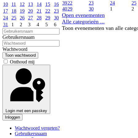
39
22
23
24
25
10
11
12
13
14
15
16
40
29
30
1
2
17
18
19
20
21
22
23
Open evenementen
24
25
26
27
28
29
30
Alle categorieën ...
31
1
2
3
4
5
6
Toon evenementen van alle categ
Gebruikersnaam
Wachtwoord
Toon wachtwoord
Onthoud mij
Login met een passkey
Inloggen
Wachtwoord vergeten?
Gebruikersnaam