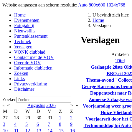
Website aanpassen aan scherm resolutie:
Auto
800x600
1024x768
Home
U bevindt zich hier:
Evenementen
Home
Fotogalerij
Verslagen
Nieuwsflits
Puntenklassement
Verslagen
Techniek
Verslagen
VONK clubblad
Artikelen
Contact met de VOV
Titel
Over de VOV
Geslaagde 28ste Old
Informatie clubleden
Zoeken
BBQ-rit 202
Links
Thema-avond "Collect
Privacyverklaring
George Karremans benoem
Disclaimer
Doppentocht naar R
Zomerse 3-daagse was
Zoeken
«
<
Augustus
2026
>
»
Voorjaarsdag weer groo
M
D
W
D
V
Z
Z
Huize Vlietlande
27
28
29
30
31
1
2
Voorjaarsrit door het 
3
4
5
6
7
8
9
Technomiddag bij Auto 
10
11
12
13
14
15
16