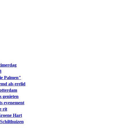
timerdag
3
ie Palmen"
d als erelid
otterdam
 genieten
ts evenement
 rit
Groene Hart
Schilthuizen