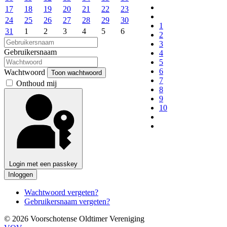
17
18
19
20
21
22
23
24
25
26
27
28
29
30
1
31
1
2
3
4
5
6
2
3
Gebruikersnaam
4
5
6
Wachtwoord
Toon wachtwoord
7
Onthoud mij
8
9
10
Login met een passkey
Inloggen
Wachtwoord vergeten?
Gebruikersnaam vergeten?
© 2026 Voorschotense Oldtimer Vereniging