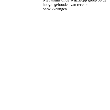
Nieuwsflits of de WhatsApp groep op de
hoogte gehouden van recente
ontwikkelingen.