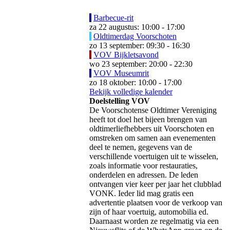
Barbecue-rit
za 22 augustus: 10:00 - 17:00
Oldtimerdag Voorschoten
zo 13 september: 09:30 - 16:30
VOV Bijkletsavond
wo 23 september: 20:00 - 22:30
VOV Museumrit
zo 18 oktober: 10:00 - 17:00
Bekijk volledige kalender
Doelstelling VOV
De Voorschotense Oldtimer Vereniging
heeft tot doel het bijeen brengen van
oldtimerliefhebbers uit Voorschoten en
omstreken om samen aan evenementen
deel te nemen, gegevens van de
verschillende voertuigen uit te wisselen,
zoals informatie voor restauraties,
onderdelen en adressen. De leden
ontvangen vier keer per jaar het clubblad
VONK. Ieder lid mag gratis een
advertentie plaatsen voor de verkoop van
zijn of haar voertuig, automobilia ed.
Daarnaast worden ze regelmatig via een